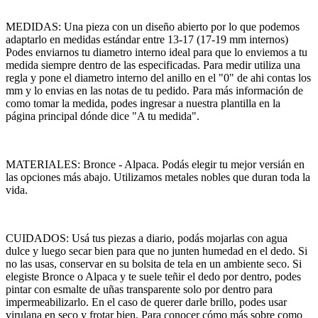
MEDIDAS: Una pieza con un diseño abierto por lo que podemos
adaptarlo en medidas estándar entre 13-17 (17-19 mm internos)
Podes enviarnos tu diametro interno ideal para que lo enviemos a tu
medida siempre dentro de las especificadas. Para medir utiliza una
regla y pone el diametro interno del anillo en el "0" de ahi contas los
mm y lo envias en las notas de tu pedido. Para más información de
como tomar la medida, podes ingresar a nuestra plantilla en la
página principal dónde dice "A tu medida".
MATERIALES: Bronce - Alpaca. Podás elegir tu mejor versián en
las opciones más abajo. Utilizamos metales nobles que duran toda la
vida.
CUIDADOS: Usá tus piezas a diario, podás mojarlas con agua
dulce y luego secar bien para que no junten humedad en el dedo. Si
no las usas, conservar en su bolsita de tela en un ambiente seco. Si
elegiste Bronce o Alpaca y te suele teñir el dedo por dentro, podes
pintar con esmalte de uñas transparente solo por dentro para
impermeabilizarlo. En el caso de querer darle brillo, podes usar
virulana en seco y frotar bien. Para conocer cómo más sobre como