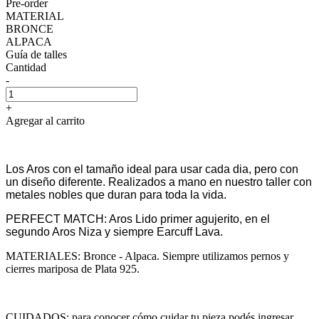
Pre-order
MATERIAL
BRONCE
ALPACA
Guía de talles
Cantidad
-
+
Agregar al carrito
Los Aros con el tamaño ideal para usar cada dia, pero con
un diseño diferente. Realizados a mano en nuestro taller con
metales nobles que duran para toda la vida.
PERFECT MATCH: Aros Lido primer agujerito, en el
segundo Aros Niza y siempre Earcuff Lava.
MATERIALES: Bronce - Alpaca. Siempre utilizamos pernos y
cierres mariposa de Plata 925.
CUIDADOS: para conocer cómo cuidar tu pieza podés ingresar