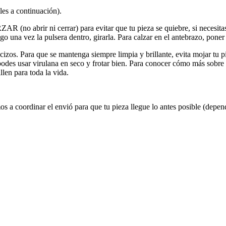
es a continuación).
 (no abrir ni cerrar) para evitar que tu pieza se quiebre, si necesi
o una vez la pulsera dentro, girarla. Para calzar en el antebrazo, poner 
s. Para que se mantenga siempre limpia y brillante, evita mojar tu pi
, podes usar virulana en seco y frotar bien. Para conocer cómo más sobr
len para toda la vida.
rdinar el envió para que tu pieza llegue lo antes posible (dependien